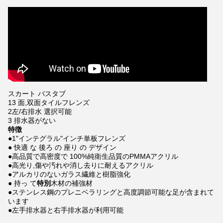
スカート バスタブ
13 面,双面タイルフレンズ
2左/右排水 選択可能
3 排水器がない
特徴
●1"インテグラル"インチ単板フレンズ
● 快適 な 後ろ の 座り の デザイン
●高品質で高密度で 100%純衛生品質のPMMAアクリル
●高光り,傷や汚れや消し去りに耐えるアクリル
●アルカリのないガラス繊維と樹脂強化
● 持っ て
特別
木材の補強材
●ステンレス鋼のプレニベラリングと高度調節可能な足が含まれて
います
●左手排水器と右手排水器が利用可能