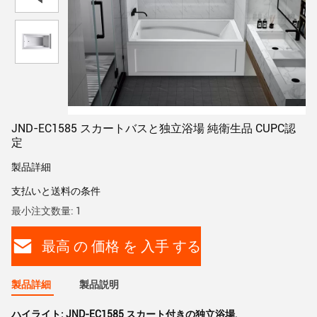
JND-EC1585 スカートバスと独立浴場 純衛生品 CUPC認
定
製品詳細
支払いと送料の条件
最小注文数量: 1
最高 の 価格 を 入手 する
製品詳細
製品説明
ハイライト:
JND-EC1585 スカート付きの独立浴場
,