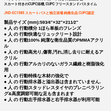
スカート付きのCUPC浴槽
,
CUPC フリースタンドバスタイム
JND-EC1585 スカートバスと独立浴場 純衛生品 CUPC認定
製品サイズ (mm):593⁄4"×32"×211⁄2"
● 人 の 行動
積分 1
ほら
単板のフレンズ
● 人 の 行動
快適なリュックリート設計
● 人 の 行動
100% 純潔な衛生品質のPMMAアクリ
ル
● 人 の 行動
高光り,傷害,汚れ,消し去りに耐えるア
クリル
● 人 の 行動
アルカリのないガラス繊維と樹脂強化
用
● 人 の 行動
特殊な木材の強化で
● 人 の 行動
排水器と溢出器は含まれていません.
● 人 の 行動
スタッドレスタイヤのプレニベラリン
グ&高度調節可能な足も含まれます
● 人 の 行動
左手排水器と右手排水器が利用可能