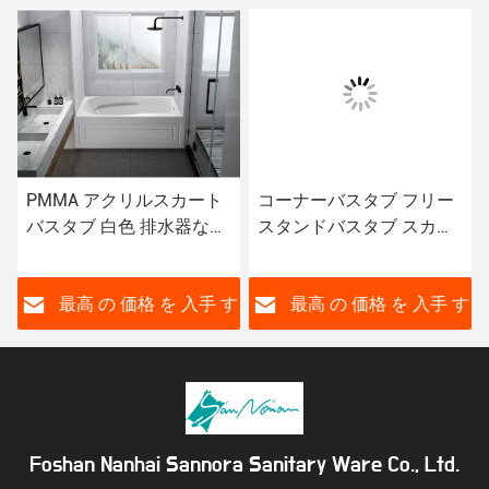
PMMA アクリルスカート
コーナーバスタブ フリー
バスタブ 白色 排水器なし
スタンドバスタブ スカー
CUPC MG-DT1582
ト付き JND-AT1582 アル
カリフリー衛生品
す
最高 の 価格 を 入手 す
最高 の 価格 を 入手 す
る
る
Foshan Nanhai Sannora Sanitary Ware Co., Ltd.