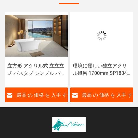
立方形 アクリル式 立立立
環境に優しい独立アクリ
式 バスタブ シンプル バス
ル風呂 1700mm SP1834
タブ SP1842 CUPC 認定
独立風呂
す
最高 の 価格 を 入手 す
最高 の 価格 を 入手 す
る
る