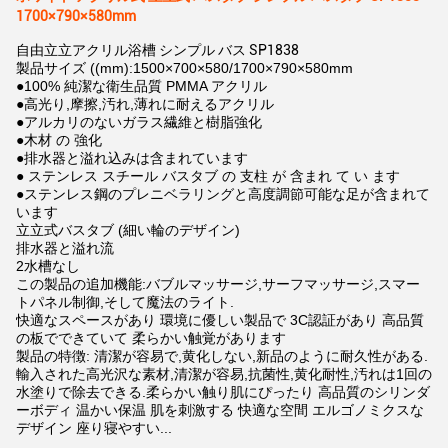
1700×790×580mm
自由立立アクリル浴槽 シンプル バス SP1838
製品サイズ ((mm):1500×700×580/1700×790×580mm
●100% 純潔な衛生品質 PMMA アクリル
●高光り,摩擦,汚れ,薄れに耐えるアクリル
●アルカリのないガラス繊維と樹脂強化
●木材 の 強化
●排水器と溢れ込みは含まれています
● ステンレス スチール バスタブ の 支柱 が 含まれ て い ます
●ステンレス鋼のプレニベラリングと高度調節可能な足が含まれて
います
立立式バスタブ (細い輪のデザイン)
排水器と溢れ流
2水槽なし
この製品の追加機能:バブルマッサージ,サーフマッサージ,スマー
トパネル制御,そして魔法のライト.
快適なスペースがあり 環境に優しい製品で 3C認証があり 高品質
の板でできていて 柔らかい触覚があります
製品の特徴: 清潔が容易で,黄化しない,新品のように耐久性がある.
輸入された高光沢な素材,清潔が容易,抗菌性,黄化耐性,汚れは1回の
水塗りで除去できる.柔らかい触り肌にぴったり 高品質のシリンダ
ーボディ 温かい保温 肌を刺激する 快適な空間 エルゴノミクスな
デザイン 座り寝やすい...