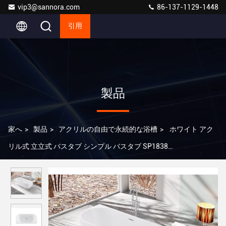
vip3@sannora.com
86-137-1129-1448
引用
製品
家へ
>
製品
>
アクリルの自由で永続的な浴槽
>
ホワイト アク
リル式 立立式 バスタブ シンプル バスタブ SP1838
1700×790×580mm