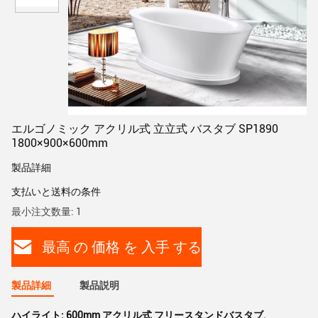
エルゴノミック アクリル式 立立式 バスタブ SP1890
1800×900×600mm
製品詳細
支払いと送料の条件
最小注文数量: 1
最高 の 価格 を 入手 する
製品詳細
製品説明
ハイライト:
600mm アクリル式 フリースタンドバスタブ
,