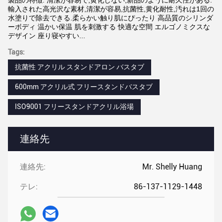
製品の特徴: 清潔が容易で,黄化しない,新品のように耐久性がある.
輸入された高光沢な素材,清潔が容易,抗菌性,黄化耐性,汚れは1回の
水塗りで除去できる.柔らかい触り肌にぴったり 高品質のシリンダ
ーボディ 温かい保温 肌を刺激する 快適な空間 エルゴノミクスな
デザイン 座り寝やすい...
Tags:
抗菌性 アクリル スタンドアロン バスタブ
600mm アクリル式 フリースタンドバスタブ
ISO9001 フリースタンドアクリル浴場
連絡先
連絡先:
Mr. Shelly Huang
テレ:
86-137-1129-1448