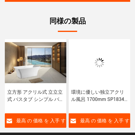
同様の製品
立方形 アクリル式 立立立
環境に優しい独立アクリ
式 バスタブ シンプル バス
ル風呂 1700mm SP1834
タブ SP1842 CUPC 認定
独立風呂
す
最高 の 価格 を 入手 す
最高 の 価格 を 入手 す