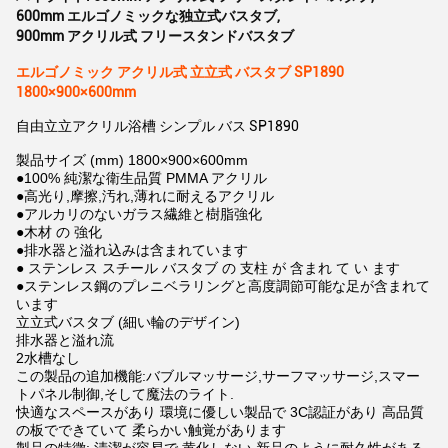
600mm エルゴノミックな独立式バスタブ
,
900mm アクリル式 フリースタンドバスタブ
エルゴノミック アクリル式 立立式 バスタブ SP1890
1800×900×600mm
自由立立アクリル浴槽 シンプル バス SP1890
製品サイズ (mm) 1800×900×600mm
●100% 純潔な衛生品質 PMMA アクリル
●高光り,摩擦,汚れ,薄れに耐えるアクリル
●アルカリのないガラス繊維と樹脂強化
●木材 の 強化
●排水器と溢れ込みは含まれています
● ステンレス スチール バスタブ の 支柱 が 含まれ て い ます
●ステンレス鋼のプレニベラリングと高度調節可能な足が含まれて
います
立立式バスタブ (細い輪のデザイン)
排水器と溢れ流
2水槽なし
この製品の追加機能:バブルマッサージ,サーフマッサージ,スマー
トパネル制御,そして魔法のライト.
快適なスペースがあり 環境に優しい製品で 3C認証があり 高品質
の板でできていて 柔らかい触覚があります