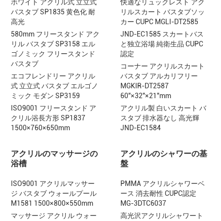
ホワイト アクリル式 立立式
快適なリュックレスト アク
バスタブ SP1835 黄色化 耐
リルスカート バスタブソッ
高光
カー CUPC MGLI-DT2585
580mm フリースタンド アク
JND-EC1585 スカートバス
リル バスタブ SP3158 エル
と独立浴場 純衛生品 CUPC
ゴノミック フリースタンド
認定
バスタブ
コーナー アクリルスカート
エコフレンドリー アクリル
バスタブ アルカリフリー
式 立立式 バスタブ エルゴノ
MGKIR-DT2587
ミック モダン SP3159
60"×32"×21"mm
ISO9001 フリースタンド ア
アクリル製 白いスカート バ
クリル浴長方形 SP1837
スタブ 排水器なし 高光輝
1500×760×650mm
JND-EC1584
アクリルのマッサージの
アクリルのシャワーの基
浴槽
盤
ISO9001 アクリルマッサー
PMMA アクリルシャワーベ
ジ バスタブ ウォールプール
ース 消去耐性 CUPC認定
M1581 1500×800×550mm
MG-3DTC6037
マッサージ アクリル ウォー
高光沢アクリルシャワート