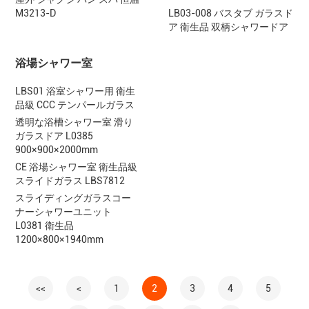
M3213-D
LB03-008 バスタブ ガラスド
ア 衛生品 双柄シャワードア
浴場シャワー室
LBS01 浴室シャワー用 衛生
品級 CCC テンパールガラス
透明な浴槽シャワー室 滑り
ガラスドア L0385
900×900×2000mm
CE 浴場シャワー室 衛生品級
スライドガラス LBS7812
スライディングガラスコー
ナーシャワーユニット
L0381 衛生品
1200×800×1940mm
<<
<
1
2
3
4
5