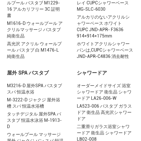
ルプール バスタブ M1229-
レイ CUPCシャワーベース
16 アルカリフリー 3C 証明
MG-SLC-6030
書
アルカリのないアクリルシ
M1616-D ウォールプール ア
ャワーベース ホワイト
クリルマッサージ バスタブ
CUPC JND-APR- F3636
純衛生品
914×914×175mm
高光沢 アクリル ウォールプ
ホワイトアクリルシャワー
ール バスタブ 白 M1476-L
パンは,CUPCシャワーベース
純衛生品
JND-APR-C4836 消去耐性
屋外 SPA バスタブ
シャワードア
M3216-D 屋外SPA バスタブ
オーダーメイドサイズ 浴室
スパ 恒温水浴
シャワードア 衛生品 シャワ
ードア LA26-006-W
M-3222-D ジャクジ 屋外浴
槽 スパ 恒温水浴槽
LA523-006 バスタブ ガラス
ドア 衛生品 高光沢シャワー
タッチデジタル 屋外SPA バ
ドア
スタブ 恒温水泳浴 M-1913-
D
二重滑りガラス浴室シャワ
ードア 衛生品 シャワードア
ウォールプール マッサージ
LB02-008
屋外 ジャクジ バン スパ 恒温